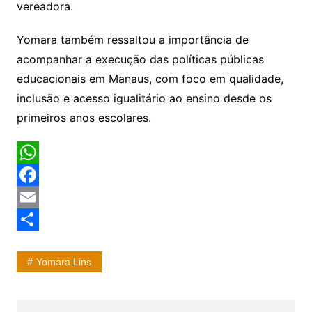
vereadora.
Yomara também ressaltou a importância de
acompanhar a execução das políticas públicas
educacionais em Manaus, com foco em qualidade,
inclusão e acesso igualitário ao ensino desde os
primeiros anos escolares.
W
h
F
a
a
E
t
c
m
S
Yomara Lins
s
e
a
h
A
b
i
a
p
o
l
r