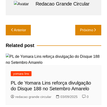
Redacao Grande Circular
p
o
e
k
Navegação
Anterior
Próximo
de
Post
Related post
yomara lins
PL de Yomara Lins reforça divulgação
do Disque 188 no Setembro Amarelo
redacao grande circular
03/09/2025
0