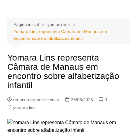
Ir
Portal Grande Circular
A zona Leste se encontra aqui!
para
o
Página inicial
yomara lins
conteúdo
Yomara Lins representa Câmara de Manaus em
encontro sobre alfabetização infantil
Yomara Lins representa
Câmara de Manaus em
encontro sobre alfabetização
infantil
redacao grande circular
26/06/2025
0
yomara lins