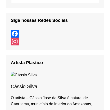
Siga nossas Redes Sociais
F
a
I
c
n
Artista Plástico
e
s
b
t
o
a
Cássio Silva
o
g
k
r
O artista – Cássio José da Silva é natural de
Canutama, município do interior do Amazonas,
a