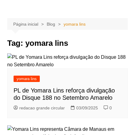
Ir
Portal Grande Circular
A zona Leste se encontra aqui!
para
o
Página inicial
Blog
yomara lins
conteúdo
Tag:
yomara lins
yomara lins
PL de Yomara Lins reforça divulgação
do Disque 188 no Setembro Amarelo
redacao grande circular
03/09/2025
0