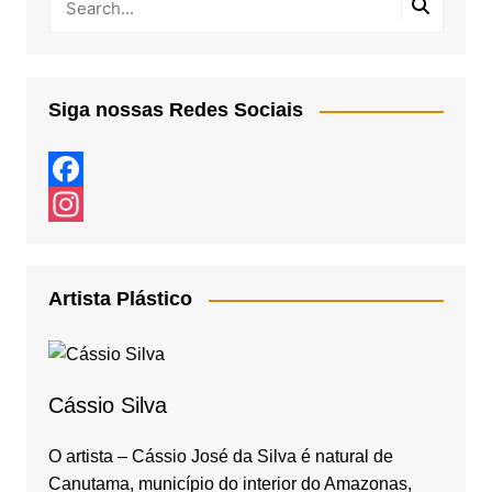
Siga nossas Redes Sociais
F
a
I
c
n
Artista Plástico
e
s
b
t
o
a
Cássio Silva
o
g
k
r
O artista – Cássio José da Silva é natural de
Canutama, município do interior do Amazonas,
a