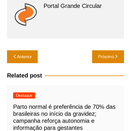
p
o
Portal Grande Circular
k
Navegação
Anterior
Próximo
de
Post
Related post
Destaque
Parto normal é preferência de 70% das
brasileiras no início da gravidez;
campanha reforça autonomia e
informação para gestantes