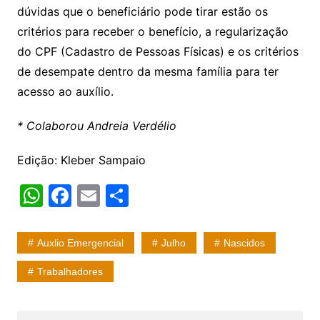
dúvidas que o beneficiário pode tirar estão os
critérios para receber o benefício, a regularização
do CPF (Cadastro de Pessoas Físicas) e os critérios
de desempate dentro da mesma família para ter
acesso ao auxílio.
* Colaborou Andreia Verdélio
Edição: Kleber Sampaio
W
F
E
S
h
a
m
h
at
c
ai
ar
Auxlio Emergencial
Julho
Nascidos
s
e
l
e
Trabalhadores
A
b
p
o