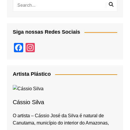
Siga nossas Redes Sociais
F
In
a
st
c
a
e
gr
Artista Plástico
b
a
o
m
o
Cássio Silva
k
O artista – Cássio José da Silva é natural de
Canutama, município do interior do Amazonas,