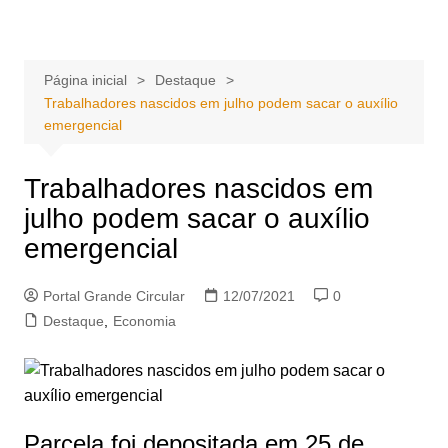
Ir
Portal Grande Circular
A zona Leste se encontra aqui!
para
o
Página inicial
Destaque
conteúdo
Trabalhadores nascidos em julho podem sacar o auxílio
emergencial
Trabalhadores nascidos em
julho podem sacar o auxílio
emergencial
Portal Grande Circular
12/07/2021
0
Destaque
,
Economia
Parcela foi depositada em 25 de