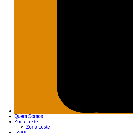
Quem Somos
Zona Leste
Zona Leste
Lojas