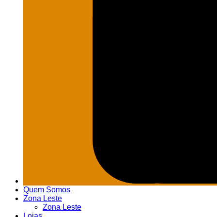
Quem Somos
Zona Leste
Zona Leste
Lojas