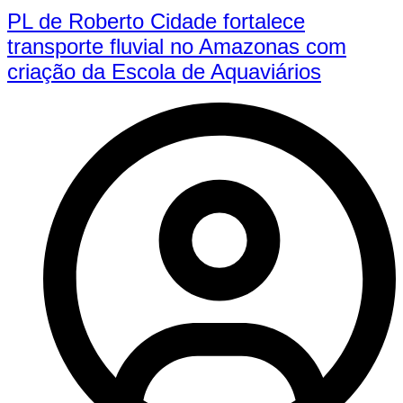
PL de Roberto Cidade fortalece
transporte fluvial no Amazonas com
criação da Escola de Aquaviários