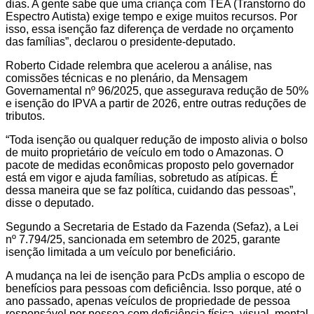
dias. A gente sabe que uma criança com TEA (Transtorno do
Espectro Autista) exige tempo e exige muitos recursos. Por
isso, essa isenção faz diferença de verdade no orçamento
das famílias”, declarou o presidente-deputado.
Roberto Cidade relembra que acelerou a análise, nas
comissões técnicas e no plenário, da Mensagem
Governamental nº 96/2025, que assegurava redução de 50%
e isenção do IPVA a partir de 2026, entre outras reduções de
tributos.
“Toda isenção ou qualquer redução de imposto alivia o bolso
de muito proprietário de veículo em todo o Amazonas. O
pacote de medidas econômicas proposto pelo governador
está em vigor e ajuda famílias, sobretudo as atípicas. É
dessa maneira que se faz política, cuidando das pessoas”,
disse o deputado.
Segundo a Secretaria de Estado da Fazenda (Sefaz), a Lei
nº 7.794/25, sancionada em setembro de 2025, garante
isenção limitada a um veículo por beneficiário.
A mudança na lei de isenção para PcDs amplia o escopo de
benefícios para pessoas com deficiência. Isso porque, até o
ano passado, apenas veículos de propriedade de pessoa
responsável por pessoa com deficiência física, visual, mental