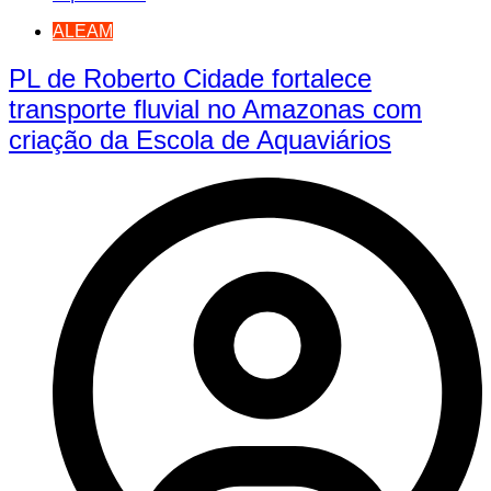
ALEAM
PL de Roberto Cidade fortalece
transporte fluvial no Amazonas com
criação da Escola de Aquaviários