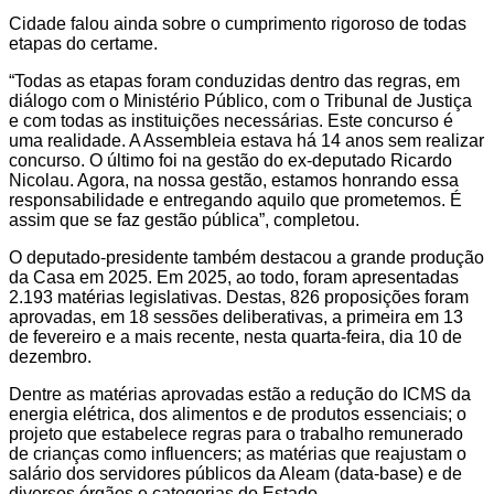
Cidade falou ainda sobre o cumprimento rigoroso de todas
etapas do certame.
“Todas as etapas foram conduzidas dentro das regras, em
diálogo com o Ministério Público, com o Tribunal de Justiça
e com todas as instituições necessárias. Este concurso é
uma realidade. A Assembleia estava há 14 anos sem realizar
concurso. O último foi na gestão do ex-deputado Ricardo
Nicolau. Agora, na nossa gestão, estamos honrando essa
responsabilidade e entregando aquilo que prometemos. É
assim que se faz gestão pública”, completou.
O deputado-presidente também destacou a grande produção
da Casa em 2025. Em 2025, ao todo, foram apresentadas
2.193 matérias legislativas. Destas, 826 proposições foram
aprovadas, em 18 sessões deliberativas, a primeira em 13
de fevereiro e a mais recente, nesta quarta-feira, dia 10 de
dezembro.
Dentre as matérias aprovadas estão a redução do ICMS da
energia elétrica, dos alimentos e de produtos essenciais; o
projeto que estabelece regras para o trabalho remunerado
de crianças como influencers; as matérias que reajustam o
salário dos servidores públicos da Aleam (data-base) e de
diversos órgãos e categorias do Estado.