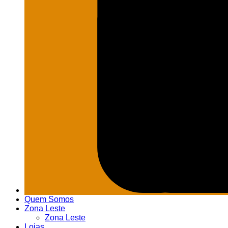
Quem Somos
Zona Leste
Zona Leste
Lojas