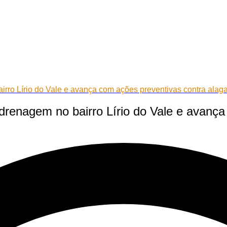
irro Lírio do Vale e avança com ações preventivas contra ala
drenagem no bairro Lírio do Vale e avanç