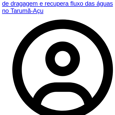
de dragagem e recupera fluxo das águas
no Tarumã-Açu