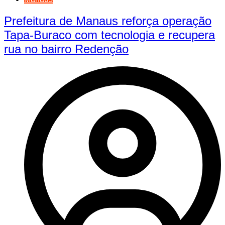
Prefeitura de Manaus reforça operação
Tapa-Buraco com tecnologia e recupera
rua no bairro Redenção