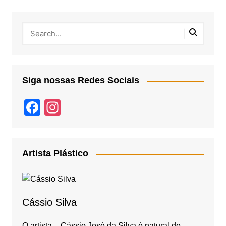
Siga nossas Redes Sociais
F
In
a
st
c
a
e
gr
Artista Plástico
b
a
o
m
o
Cássio Silva
k
O artista – Cássio José da Silva é natural de