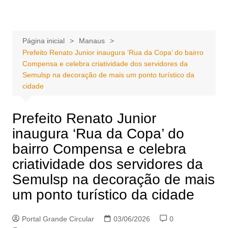
Ir
Portal Grande Circular
A zona Leste se encontra aqui!
para
o
Página inicial
Manaus
conteúdo
Prefeito Renato Junior inaugura ‘Rua da Copa’ do bairro
Compensa e celebra criatividade dos servidores da
Semulsp na decoração de mais um ponto turístico da
cidade
Prefeito Renato Junior
inaugura ‘Rua da Copa’ do
bairro Compensa e celebra
criatividade dos servidores da
Semulsp na decoração de mais
um ponto turístico da cidade
Portal Grande Circular
03/06/2026
0