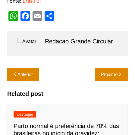
Fonte:
Brasil 61
W
F
E
S
h
a
m
h
at
c
ai
ar
Redacao Grande Circular
s
e
l
e
A
b
p
o
Navegação
p
o
Anterior
Próximo
de
k
Post
Related post
Destaque
Parto normal é preferência de 70% das
brasileiras no início da gravidez;