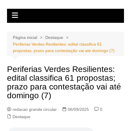
Ir
Portal Grande Circular
A zona Leste se encontra aqui!
para
o
conteúdo
Página inicial
Destaque
Periferias Verdes Resilientes: edital classifica 61
propostas; prazo para contestação vai até domingo (7)
Periferias Verdes Resilientes:
edital classifica 61 propostas;
prazo para contestação vai até
domingo (7)
redacao grande circular
06/09/2025
0
Destaque