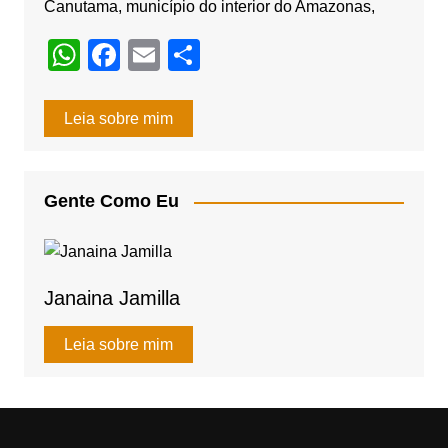
Canutama, município do interior do Amazonas,
W
F
E
S
h
a
m
h
at
c
ail
ar
Leia sobre mim
s
e
e
A
b
Gente Como Eu
p
o
p
o
k
Janaina Jamilla
Leia sobre mim