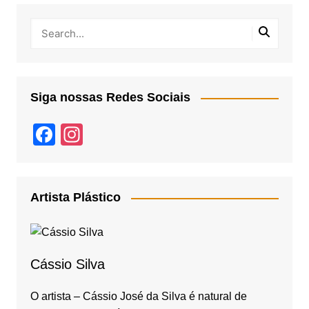
Siga nossas Redes Sociais
F
In
a
st
c
a
e
gr
Artista Plástico
b
a
o
m
o
Cássio Silva
k
O artista – Cássio José da Silva é natural de