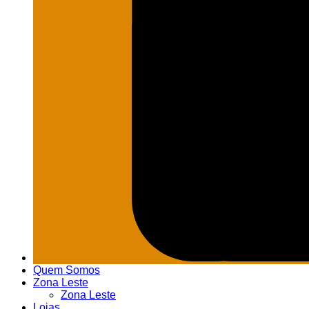
Quem Somos
Zona Leste
Zona Leste
Lojas