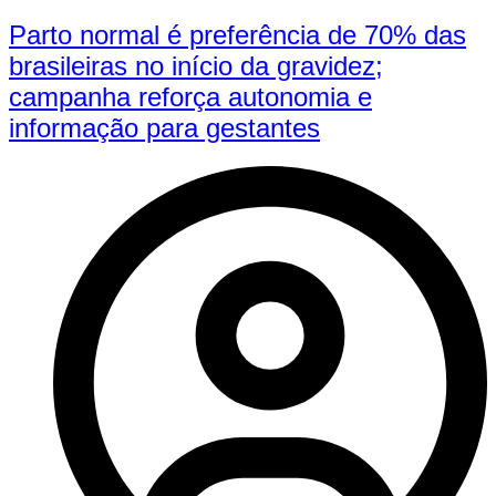
Parto normal é preferência de 70% das
brasileiras no início da gravidez;
campanha reforça autonomia e
informação para gestantes