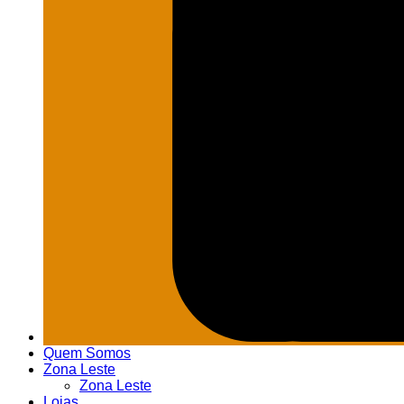
Quem Somos
Zona Leste
Zona Leste
Lojas