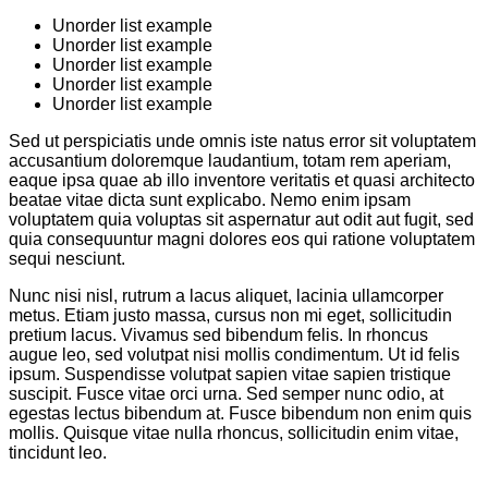
Unorder list example
Unorder list example
Unorder list example
Unorder list example
Unorder list example
Sed ut perspiciatis unde omnis iste natus error sit voluptatem
accusantium doloremque laudantium, totam rem aperiam,
eaque ipsa quae ab illo inventore veritatis et quasi architecto
beatae vitae dicta sunt explicabo. Nemo enim ipsam
voluptatem quia voluptas sit aspernatur aut odit aut fugit, sed
quia consequuntur magni dolores eos qui ratione voluptatem
sequi nesciunt.
Nunc nisi nisl, rutrum a lacus aliquet, lacinia ullamcorper
metus. Etiam justo massa, cursus non mi eget, sollicitudin
pretium lacus. Vivamus sed bibendum felis. In rhoncus
augue leo, sed volutpat nisi mollis condimentum. Ut id felis
ipsum. Suspendisse volutpat sapien vitae sapien tristique
suscipit. Fusce vitae orci urna. Sed semper nunc odio, at
egestas lectus bibendum at. Fusce bibendum non enim quis
mollis. Quisque vitae nulla rhoncus, sollicitudin enim vitae,
tincidunt leo.