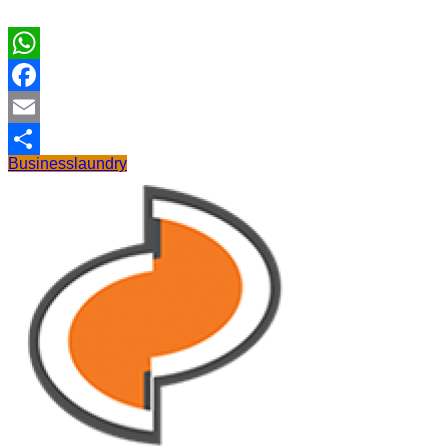
WhatsApp
Facebook
Email
Business
laundry
Share