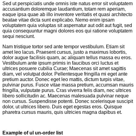
Sed ut perspiciatis unde omnis iste natus error sit voluptatem
accusantium doloremque laudantium, totam rem aperiam,
eaque ipsa quae ab illo inventore veritatis et quasi architecto
beatae vitae dicta sunt explicabo. Nemo enim ipsam
voluptatem quia voluptas sit aspernatur aut odit aut fugit, sed
quia consequuntur magni dolores eos qui ratione voluptatem
sequi nesciunt.
Nam tristique tortor sed ante tempor vestibulum. Etiam sit
amet leo lacus. Praesent cursus, justo a maximus lobortis,
dolor augue facilisis quam, ac aliquam tellus massa eu eros.
Vestibulum ante ipsum primis in faucibus orci luctus et
ultrices posuere cubilia Curae; Maecenas sit amet sagittis
diam, vel volutpat dolor. Pellentesque fringilla mi eget ante
pretium auctor. Donec eget leo mattis, dictum turpis vitae,
pulvinar purus. Fusce vitae massa pretium, accumsan mauris
fringilla, vulputate purus. Cras viverra felis diam, nec ultrices
libero sollicitudin ac. Maecenas malesuada pulvinar neque
non cursus. Suspendisse potenti. Donec scelerisque suscipit
dolor, ut ultrices libero. Duis eget egestas eros. Quisque
pharetra cursus mauris, quis ultricies magna dapibus et.
Example of ul un-order list