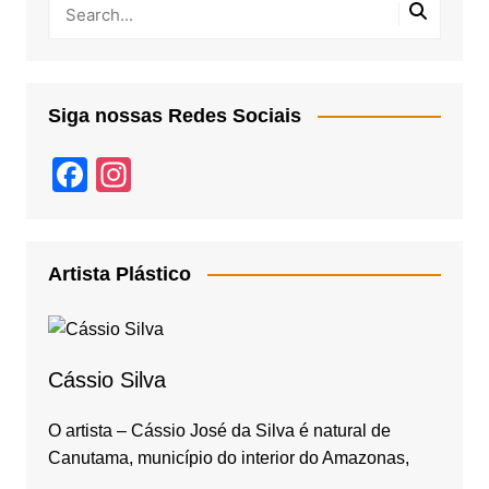
Siga nossas Redes Sociais
F
In
a
st
c
a
e
gr
Artista Plástico
b
a
o
m
o
Cássio Silva
k
O artista – Cássio José da Silva é natural de
Canutama, município do interior do Amazonas,