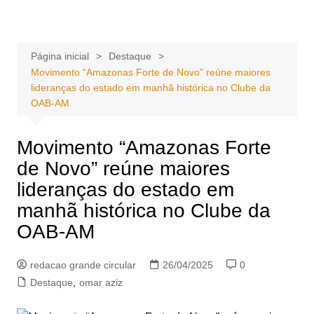
Ir
Portal Grande Circular
A zona Leste se encontra aqui!
para
o
Página inicial
Destaque
conteúdo
Movimento “Amazonas Forte de Novo” reúne maiores
lideranças do estado em manhã histórica no Clube da
OAB-AM
Movimento “Amazonas Forte
de Novo” reúne maiores
lideranças do estado em
manhã histórica no Clube da
OAB-AM
redacao grande circular
26/04/2025
0
Destaque
,
omar aziz