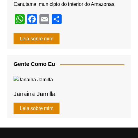
Canutama, município do interior do Amazonas,
W
F
E
S
h
a
m
h
at
c
ail
ar
Leia sobre mim
s
e
e
A
b
Gente Como Eu
p
o
p
o
k
Janaina Jamilla
Leia sobre mim