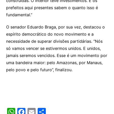
construídas. O interior teve investimentos. E os
prefeitos aqui presentes sabem o quanto isso é
fundamental.”
O senador Eduardo Braga, por sua vez, destacou o
espírito democrático do novo movimento e a
necessidade de superar divisões partidárias. “Nós
só vamos vencer se estivermos unidos. E unidos,
jamais seremos vencidos. Esse é um movimento por
uma bandeira maior: pelo Amazonas, por Manaus,
pelo povo e pelo futuro”, finalizou.
W
F
E
S