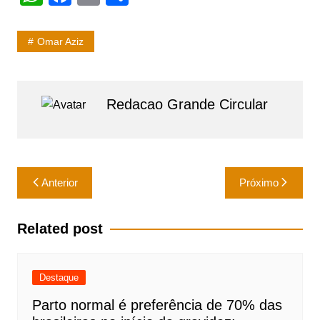
h
a
m
h
at
c
ai
ar
Omar Aziz
s
e
l
e
A
b
p
o
Redacao Grande Circular
p
o
k
Navegação
Anterior
Próximo
de
Post
Related post
Destaque
Parto normal é preferência de 70% das