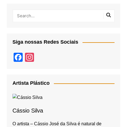
Siga nossas Redes Sociais
F
In
a
st
c
a
e
gr
Artista Plástico
b
a
o
m
o
Cássio Silva
k
O artista – Cássio José da Silva é natural de