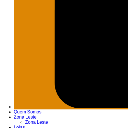
Quem Somos
Zona Leste
Zona Leste
Lojas