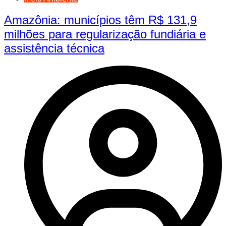
Amazônia: municípios têm R$ 131,9
milhões para regularização fundiária e
assistência técnica