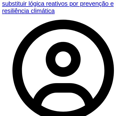
substituir lógica reativos por prevenção e
resiliência climática