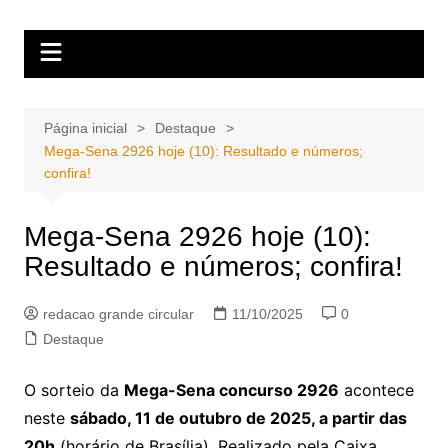
Ir
Portal Grande Circular
A zona Leste se encontra aqui!
para
o
conteúdo
Página inicial
Destaque
Mega-Sena 2926 hoje (10): Resultado e números;
confira!
Mega-Sena 2926 hoje (10):
Resultado e números; confira!
redacao grande circular
11/10/2025
0
Destaque
O sorteio da
Mega-Sena concurso 2926
acontece
neste
sábado, 11 de outubro de 2025, a partir das
20h
(horário de Brasília). Realizado pela Caixa