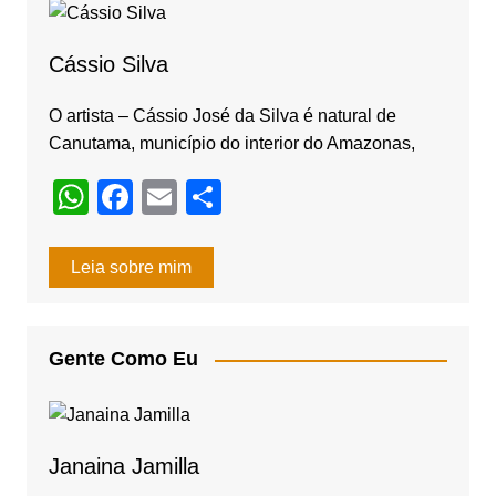
o
m
o
Cássio Silva
k
O artista – Cássio José da Silva é natural de
Canutama, município do interior do Amazonas,
W
F
E
S
h
a
m
h
at
c
ail
ar
Leia sobre mim
s
e
e
A
b
Gente Como Eu
p
o
p
o
k
Janaina Jamilla