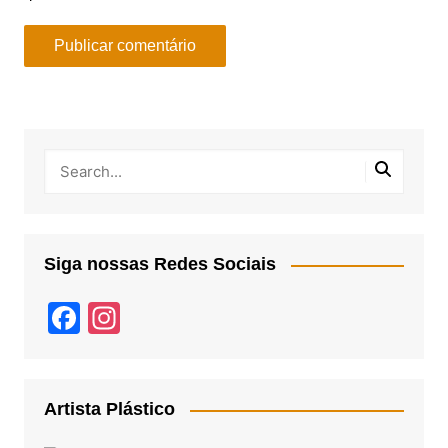
Siga nossas Redes Sociais
F
In
a
st
c
a
e
gr
Artista Plástico
b
a