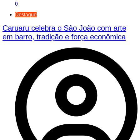
0
Destaque
Caruaru celebra o São João com arte
em barro, tradição e força econômica