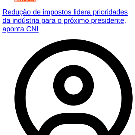
Redução de impostos lidera prioridades
da indústria para o próximo presidente,
aponta CNI