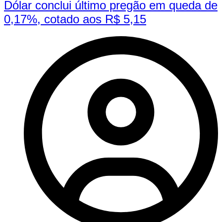
Dólar conclui último pregão em queda de
0,17%, cotado aos R$ 5,15