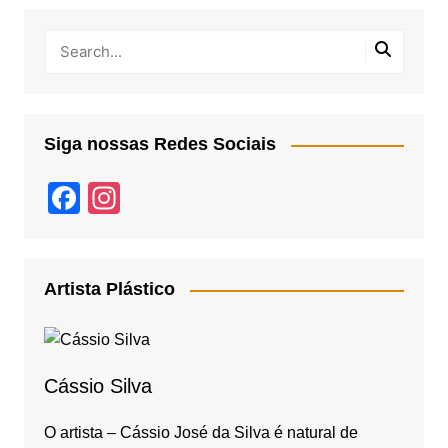
Siga nossas Redes Sociais
F
In
a
st
c
a
e
gr
Artista Plástico
b
a
o
m
o
Cássio Silva
k
O artista – Cássio José da Silva é natural de