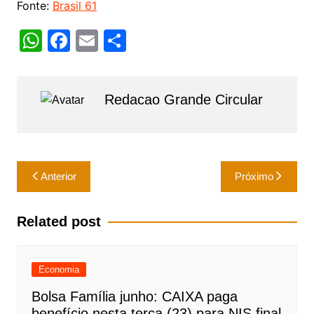
Fonte:
Brasil 61
W
F
E
S
h
a
m
h
at
c
ai
ar
Redacao Grande Circular
s
e
l
e
A
b
p
o
Navegação
p
o
Anterior
Próximo
de
k
Post
Related post
Economia
Bolsa Família junho: CAIXA paga
benefício nesta terça (23) para NIS final