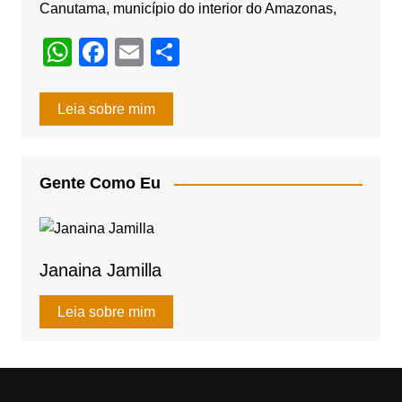
Canutama, município do interior do Amazonas,
W
F
E
S
h
a
m
h
at
c
ail
ar
Leia sobre mim
s
e
e
A
b
Gente Como Eu
p
o
p
o
k
Janaina Jamilla
Leia sobre mim