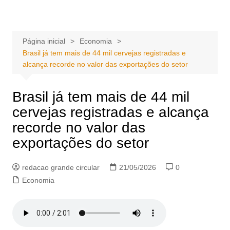
Ir
Portal Grande Circular
A zona Leste se encontra aqui!
para
o
Página inicial
Economia
conteúdo
Brasil já tem mais de 44 mil cervejas registradas e
alcança recorde no valor das exportações do setor
Brasil já tem mais de 44 mil
cervejas registradas e alcança
recorde no valor das
exportações do setor
redacao grande circular
21/05/2026
0
Economia