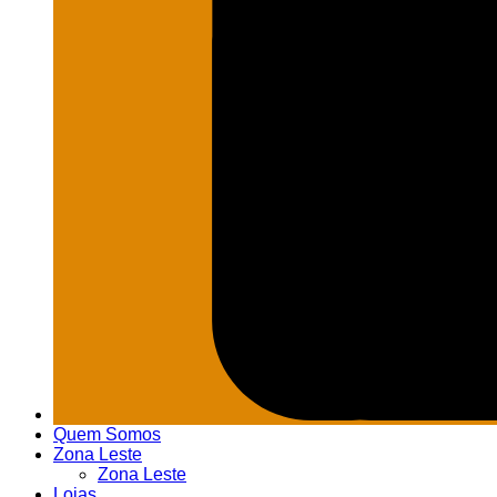
Quem Somos
Zona Leste
Zona Leste
Lojas