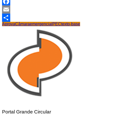
WhatsApp
Facebook
Email
Aprova
Câmara
emergencial
PEC
texto-base
Share
Portal Grande Circular