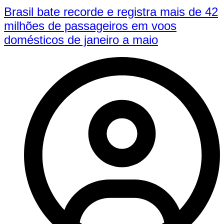
Brasil bate recorde e registra mais de 42
milhões de passageiros em voos
domésticos de janeiro a maio