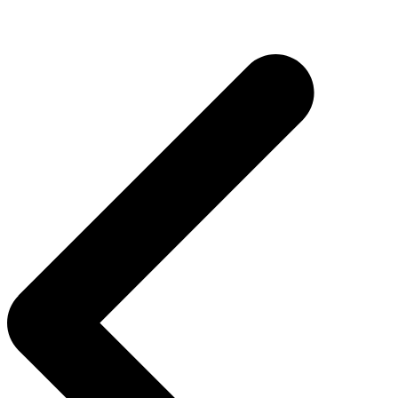
Navegação
de
Post