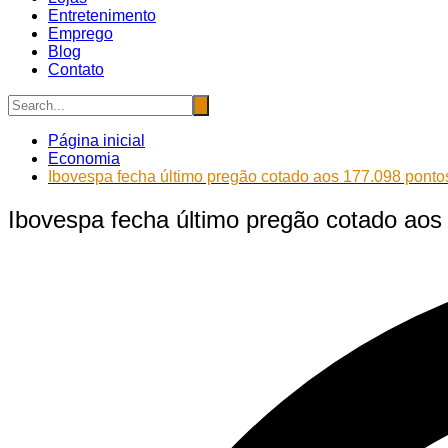
Entretenimento
Emprego
Blog
Contato
Página inicial
Economia
Ibovespa fecha último pregão cotado aos 177.098 ponto
Ibovespa fecha último pregão cotado aos