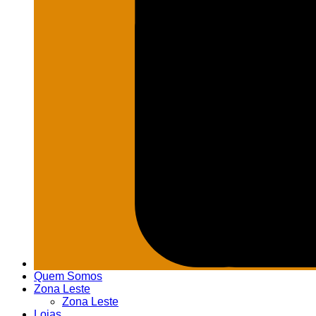
Quem Somos
Zona Leste
Zona Leste
Lojas