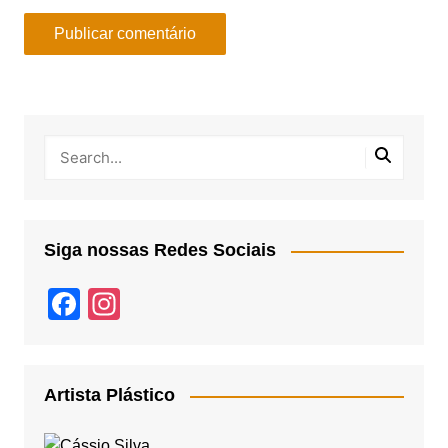
Siga nossas Redes Sociais
F
In
a
st
c
a
e
gr
Artista Plástico
b
a