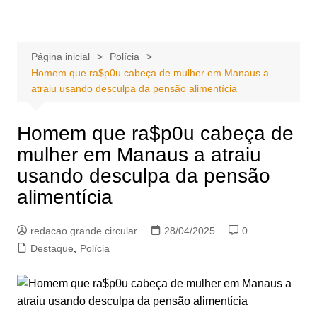
Ir
Portal Grande Circular
A zona Leste se encontra aqui!
para
o
Página inicial
Polícia
conteúdo
Homem que ra$p0u cabeça de mulher em Manaus a
atraiu usando desculpa da pensão alimentícia
Homem que ra$p0u cabeça de
mulher em Manaus a atraiu
usando desculpa da pensão
alimentícia
redacao grande circular
28/04/2025
0
Destaque
,
Polícia