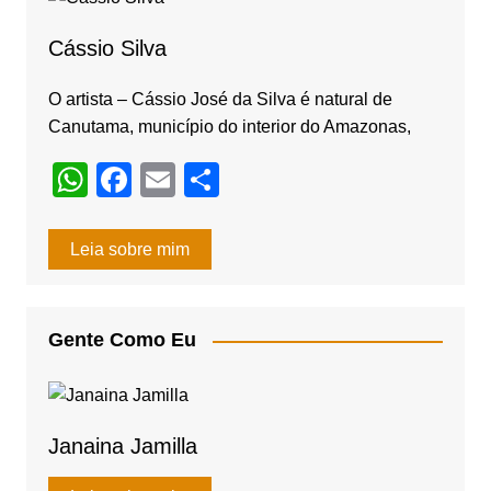
o
m
o
Cássio Silva
k
O artista – Cássio José da Silva é natural de
Canutama, município do interior do Amazonas,
W
F
E
S
h
a
m
h
at
c
ail
ar
Leia sobre mim
s
e
e
A
b
Gente Como Eu
p
o
p
o
k
Janaina Jamilla