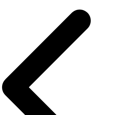
Navegação
de
Post