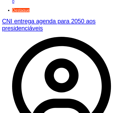
0
Destaque
CNI entrega agenda para 2050 aos
presidenciáveis