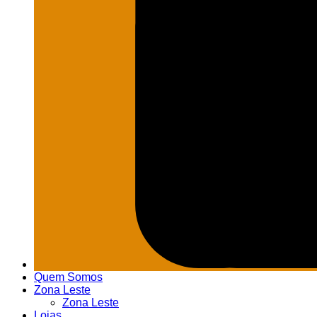
Quem Somos
Zona Leste
Zona Leste
Lojas