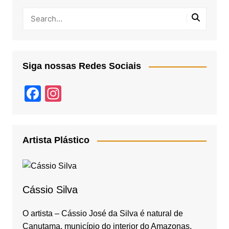
Siga nossas Redes Sociais
F
In
a
st
c
a
e
gr
Artista Plástico
b
a
o
m
o
Cássio Silva
k
O artista – Cássio José da Silva é natural de
Canutama, município do interior do Amazonas,