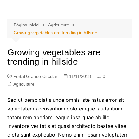
Ir
Portal Grande Circular
A zona Leste se encontra aqui!
para
o
Página inicial
Agriculture
conteúdo
Growing vegetables are trending in hillside
Growing vegetables are
trending in hillside
Portal Grande Circular
11/11/2018
0
Agriculture
Sed ut perspiciatis unde omnis iste natus error sit
voluptatem accusantium doloremque laudantium,
totam rem aperiam, eaque ipsa quae ab illo
inventore veritatis et quasi architecto beatae vitae
dicta sunt explicabo. Nemo enim ipsam voluptatem