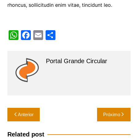
rhoncus, sollicitudin enim vitae, tincidunt leo.
W
F
E
S
h
a
m
h
at
c
ai
ar
Portal Grande Circular
s
e
l
e
A
b
p
o
p
o
k
Navegação
Anterior
Próximo
de
Post
Related post