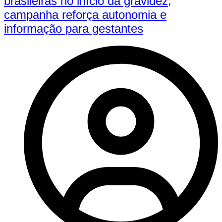
brasileiras no início da gravidez;
campanha reforça autonomia e
informação para gestantes