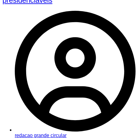
presidenciáveis
redacao grande circular