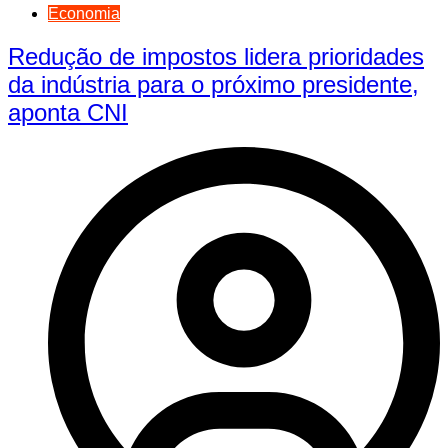
Economia
Redução de impostos lidera prioridades
da indústria para o próximo presidente,
aponta CNI