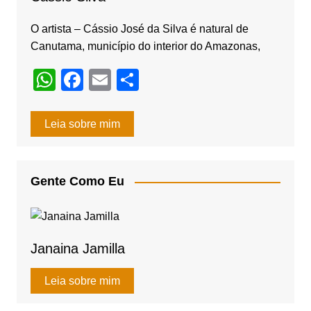
k
O artista – Cássio José da Silva é natural de
Canutama, município do interior do Amazonas,
W
F
E
S
h
a
m
h
at
c
ail
ar
Leia sobre mim
s
e
e
A
b
Gente Como Eu
p
o
p
o
k
Janaina Jamilla
Leia sobre mim