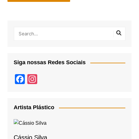
Siga nossas Redes Sociais
F
In
a
st
c
a
e
gr
Artista Plástico
b
a
o
m
o
Cássio Silva