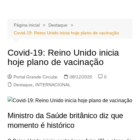
Ir
Portal Grande Circular
A zona Leste se encontra aqui!
para
o
Página inicial
Destaque
conteúdo
Covid-19: Reino Unido inicia hoje plano de vacinação
Covid-19: Reino Unido inicia
hoje plano de vacinação
Portal Grande Circular
08/12/2020
0
Destaque
,
INTERNACIONAL
Ministro da Saúde britânico diz que
momento é histórico