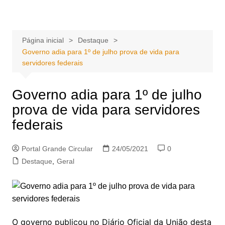
Ir
Portal Grande Circular
A zona Leste se encontra aqui!
para
o
Página inicial
Destaque
conteúdo
Governo adia para 1º de julho prova de vida para
servidores federais
Governo adia para 1º de julho
prova de vida para servidores
federais
Portal Grande Circular
24/05/2021
0
Destaque
,
Geral
O governo publicou no Diário Oficial da União desta