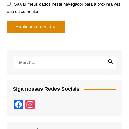
Salvar meus dados neste navegador para a próxima vez
que eu comentar.
Siga nossas Redes Sociais
F
In
a
st
c
a