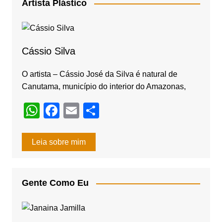
e
gr
Artista Plástico
b
a
o
m
o
Cássio Silva
k
O artista – Cássio José da Silva é natural de
Canutama, município do interior do Amazonas,
W
F
E
S
h
a
m
h
at
c
ail
ar
Leia sobre mim
s
e
e
A
b
Gente Como Eu
p
o
p
o
k