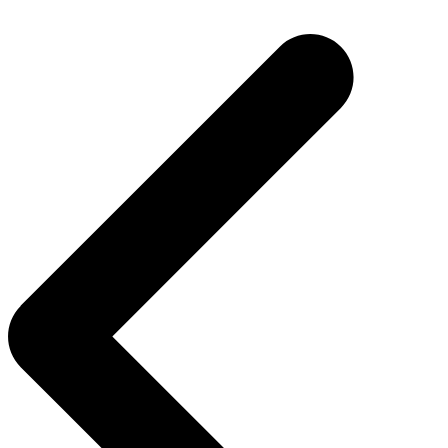
Navegação
de
Post