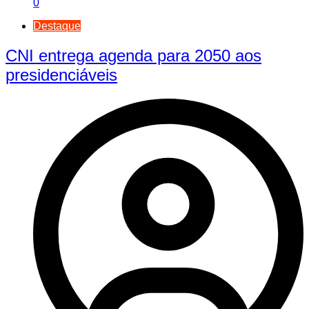
0
Destaque
CNI entrega agenda para 2050 aos
presidenciáveis