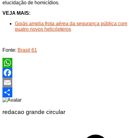
elucidação de homicídios.
VEJA MAIS:
Goiás amplia frota aérea da segurança pública com
quatro novos helicópteros
Fonte:
Brasil 61
WhatsApp
Facebook
Email
Share
redacao grande circular
Navegação
de