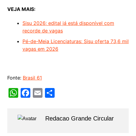
VEJA MAIS:
Sisu 2026: edital já está disponível com
recorde de vagas
Pé-de-Meia Licenciaturas: Sisu oferta 73,6 mil
vagas em 2026
Fonte:
Brasil 61
W
F
E
S
h
a
m
h
at
c
ai
ar
Redacao Grande Circular
s
e
l
e
A
b