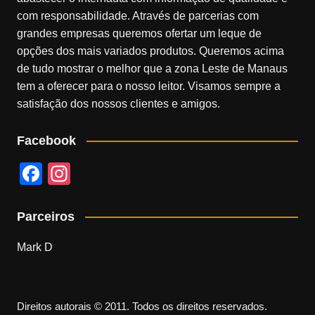
com responsabilidade. Através de parcerias com
grandes empresas queremos ofertar um leque de
opções dos mais variados produtos. Queremos acima
de tudo mostrar o melhor que a zona Leste de Manaus
tem a oferecer para o nosso leitor. Visamos sempre a
satisfação dos nossos clientes e amigos.
Facebook
F
In
a
st
c
a
Parceiros
e
gr
Mark D
b
a
o
m
o
Direitos autorais © 2011. Todos os direitos reservados.