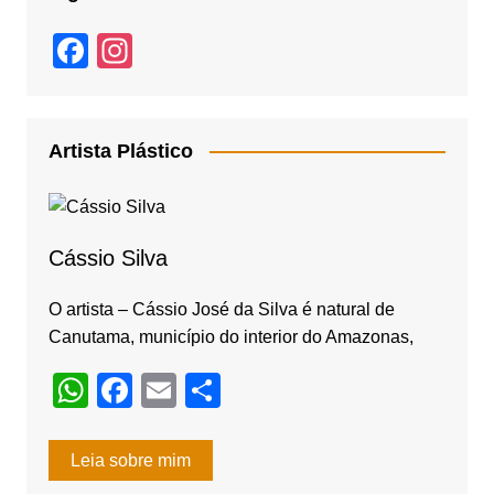
F
In
a
st
c
a
e
gr
Artista Plástico
b
a
o
m
o
Cássio Silva
k
O artista – Cássio José da Silva é natural de
Canutama, município do interior do Amazonas,
W
F
E
S
h
a
m
h
at
c
ail
ar
Leia sobre mim