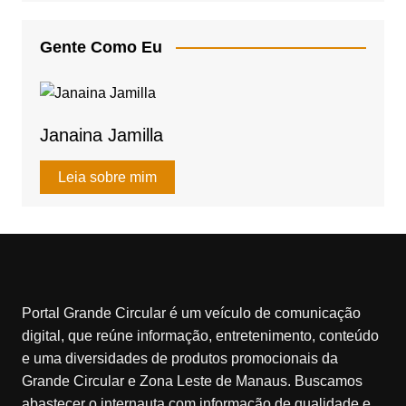
s
e
e
A
b
Gente Como Eu
p
o
p
o
k
Janaina Jamilla
Leia sobre mim
Portal Grande Circular é um veículo de comunicação
digital, que reúne informação, entretenimento, conteúdo
e uma diversidades de produtos promocionais da
Grande Circular e Zona Leste de Manaus. Buscamos
abastecer o internauta com informação de qualidade e