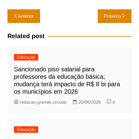
p
o
Navegação
p
o
Anterior
Próximo
de
k
Post
Related post
Educação
Sancionado piso salarial para
professores da educação básica;
mudança terá impacto de R$ 8 bi para
os municípios em 2026
redacao grande circular
20/06/2026
0
Educação