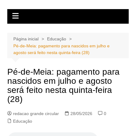
Ir
Portal Grande Circular
A zona Leste se encontra aqui!
para
o
conteúdo
Página inicial
Educação
Pé-de-Meia: pagamento para nascidos em julho e
agosto será feito nesta quinta-feira (28)
Pé-de-Meia: pagamento para
nascidos em julho e agosto
será feito nesta quinta-feira
(28)
redacao grande circular
28/05/2026
0
Educação