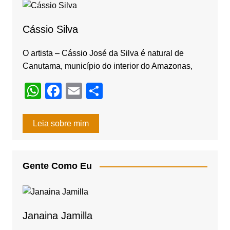
o
m
o
Cássio Silva
k
O artista – Cássio José da Silva é natural de
Canutama, município do interior do Amazonas,
W
F
E
S
h
a
m
h
at
c
ail
ar
Leia sobre mim
s
e
e
A
b
Gente Como Eu
p
o
p
o
k
Janaina Jamilla