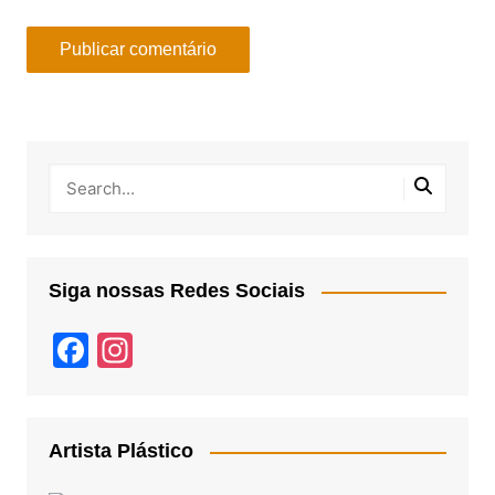
Siga nossas Redes Sociais
F
In
a
st
c
a
e
gr
Artista Plástico
b
a