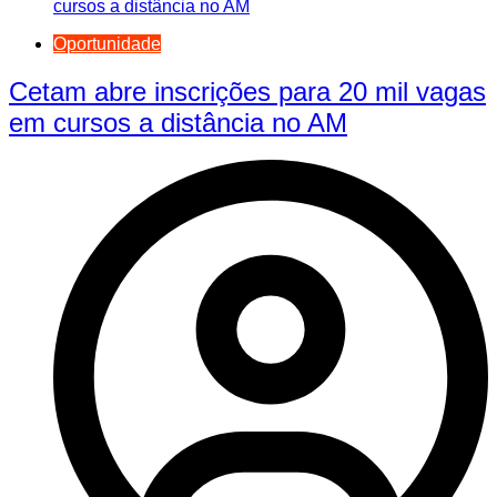
Oportunidade
Cetam abre inscrições para 20 mil vagas
em cursos a distância no AM