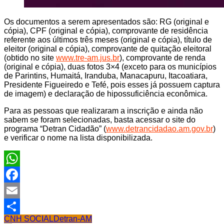
Os documentos a serem apresentados são: RG (original e
cópia), CPF (original e cópia), comprovante de residência
referente aos últimos três meses (original e cópia), título de
eleitor (original e cópia), comprovante de quitação eleitoral
(obtido no site
www.tre-am.jus.br
), comprovante de renda
(original e cópia), duas fotos 3×4 (exceto para os municípios
de Parintins, Humaitá, Iranduba, Manacapuru, Itacoatiara,
Presidente Figueiredo e Tefé, pois esses já possuem captura
de imagem) e declaração de hipossuficiência econômica.
Para as pessoas que realizaram a inscrição e ainda não
sabem se foram selecionadas, basta acessar o site do
programa “Detran Cidadão” (
www.detrancidadao.am.gov.br
)
e verificar o nome na lista disponibilizada.
WhatsApp
Facebook
Email
CNH SOCIAL
Detran-AM
Share