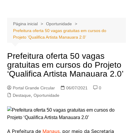
Ir
Portal Grande Circular
A zona Leste se encontra aqui!
para
o
Página inicial
Oportunidade
conteúdo
Prefeitura oferta 50 vagas gratuitas em cursos do
Projeto ‘Qualifica Artista Manauara 2.0’
Prefeitura oferta 50 vagas
gratuitas em cursos do Projeto
‘Qualifica Artista Manauara 2.0’
Portal Grande Circular
06/07/2021
0
Destaque
,
Oportunidade
A Prefeitura de
Manaus
, por meio da Secretaria