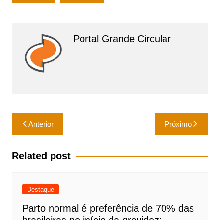
A
b
p
o
p
o
Portal Grande Circular
k
Navegação
Anterior
Próximo
de
Post
Related post
Destaque
Parto normal é preferência de 70% das