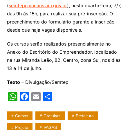
(
semtepi.manaus.am.gov.br
), nesta quarta-feira, 7/7,
das 9h às 15h, para realizar sua pré-inscrição. O
preenchimento do formulário garante a inscrição
desde que haja vagas disponíveis.
Os cursos serão realizados presencialmente no
Anexo do Escritório do Empreendedor, localizado
na rua Miranda Leão, 82, Centro, zona Sul, nos dias
13 e 14 de julho.
Texto
– Divulgação/Semtepi
W
F
E
S
h
a
m
h
at
c
ai
ar
Cursos
Gratuitas
Prefeitura
s
e
l
e
Projeto
VAGAS