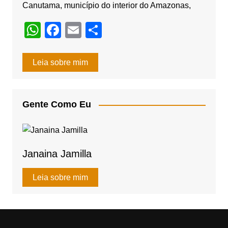
Canutama, município do interior do Amazonas,
W
F
E
S
h
a
m
h
at
c
ail
ar
Leia sobre mim
s
e
e
A
b
Gente Como Eu
p
o
p
o
k
Janaina Jamilla
Leia sobre mim