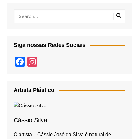
Siga nossas Redes Sociais
F
In
a
st
c
a
e
gr
Artista Plástico
b
a
o
m
o
Cássio Silva
k
O artista – Cássio José da Silva é natural de