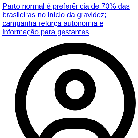
Parto normal é preferência de 70% das
brasileiras no início da gravidez;
campanha reforça autonomia e
informação para gestantes