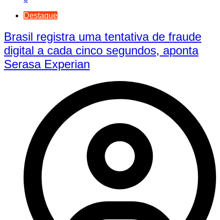
Destaque
Brasil registra uma tentativa de fraude
digital a cada cinco segundos, aponta
Serasa Experian