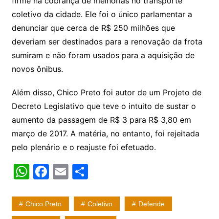
firme na cobrança de melhorias no transporte
coletivo da cidade. Ele foi o único parlamentar a
denunciar que cerca de R$ 250 milhões que
deveriam ser destinados para a renovação da frota
sumiram e não foram usados para a aquisição de
novos ônibus.
Além disso, Chico Preto foi autor de um Projeto de
Decreto Legislativo que teve o intuito de sustar o
aumento da passagem de R$ 3 para R$ 3,80 em
março de 2017. A matéria, no entanto, foi rejeitada
pelo plenário e o reajuste foi efetuado.
W
F
E
S
h
a
m
h
at
c
ai
ar
Chico Preto
Coletivo
Defende
s
e
l
e