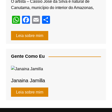
O artista – Cássio José da Silva é natural de
Canutama, município do interior do Amazonas,
W
F
E
S
h
a
m
h
at
c
ail
ar
Leia sobre mim
s
e
e
A
b
Gente Como Eu
p
o
p
o
k
Janaina Jamilla
Leia sobre mim