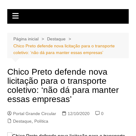
Ir
Portal Grande Circular
A zona Leste se encontra aqui!
para
o
conteúdo
Página inicial
Destaque
Chico Preto defende nova licitação para o transporte
coletivo: ‘não dá para manter essas empresas’
Chico Preto defende nova
licitação para o transporte
coletivo: ‘não dá para manter
essas empresas’
Portal Grande Circular
12/10/2020
0
Destaque
,
Política