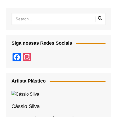
Siga nossas Redes Sociais
F
In
a
st
c
a
e
gr
Artista Plástico
b
a
o
m
o
Cássio Silva
k