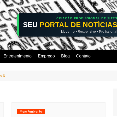
CRIAÇÃO PROFISSIONAL DE SITE
SEU
PORTAL DE NOTÍCIA
Moderno • Responsivo • Profissiona
Entretenimento
Emprego
Blog
Contato
a 6
Meio Ambiente