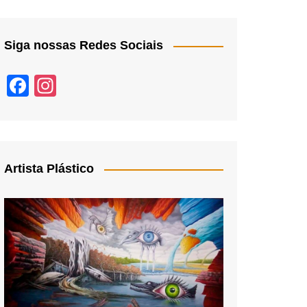
Siga nossas Redes Sociais
F
In
a
st
c
a
e
gr
b
a
Artista Plástico
o
m
o
k