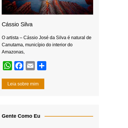
Cássio Silva
O artista – Cássio José da Silva é natural de
Canutama, município do interior do
Amazonas,
W
F
E
S
h
a
m
h
at
c
ail
ar
Leia sobre mim
s
e
e
A
b
p
o
Gente Como Eu
p
o