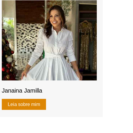
k
Janaina Jamilla
Leia sobre mim