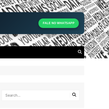
S
S
FALE NO WHATSAPP
l