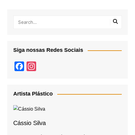
Siga nossas Redes Sociais
F
In
a
st
c
a
e
gr
Artista Plástico
b
a
o
m
o
Cássio Silva
k