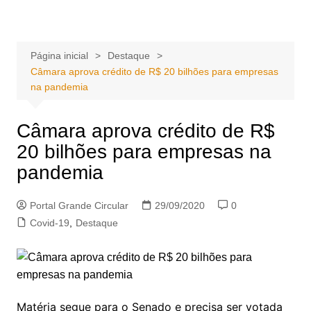
Ir
Portal Grande Circular
A zona Leste se encontra aqui!
para
o
Página inicial
Destaque
conteúdo
Câmara aprova crédito de R$ 20 bilhões para empresas
na pandemia
Câmara aprova crédito de R$
20 bilhões para empresas na
pandemia
Portal Grande Circular
29/09/2020
0
Covid-19
,
Destaque
Matéria segue para o Senado e precisa ser votada