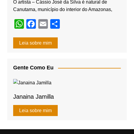
O artista – Cássio José da Silva é natural de
Canutama, município do interior do Amazonas,
W
F
E
S
h
a
m
h
at
c
ail
ar
Leia sobre mim
s
e
e
A
b
Gente Como Eu
p
o
p
o
k
Janaina Jamilla
Leia sobre mim