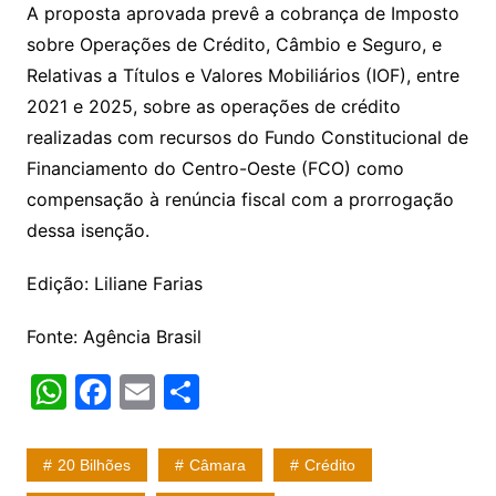
A proposta aprovada prevê a cobrança de Imposto
sobre Operações de Crédito, Câmbio e Seguro, e
Relativas a Títulos e Valores Mobiliários (IOF), entre
2021 e 2025, sobre as operações de crédito
realizadas com recursos do Fundo Constitucional de
Financiamento do Centro-Oeste (FCO) como
compensação à renúncia fiscal com a prorrogação
dessa isenção.
Edição: Liliane Farias
Fonte: Agência Brasil
W
F
E
S
h
a
m
h
at
c
ai
ar
20 Bilhões
Câmara
Crédito