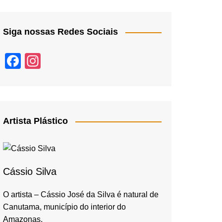
Siga nossas Redes Sociais
F
In
a
st
c
a
e
gr
b
a
Artista Plástico
o
m
o
k
Cássio Silva
O artista – Cássio José da Silva é natural de
Canutama, município do interior do
Amazonas,