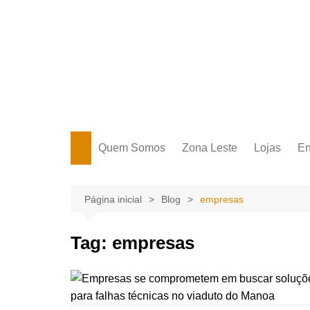
Ir
para
o
conteúdo
Portal Grande Circular
A zona Leste se encontra aqui!
Quem Somos
Zona Leste
Lojas
En
Zona Leste
Página inicial
Blog
empresas
Tag:
empresas