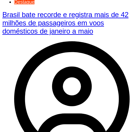
Destaque
Brasil bate recorde e registra mais de 42
milhões de passageiros em voos
domésticos de janeiro a maio