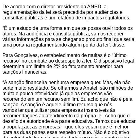
De acordo com o diretor-presidente da ANPD, a
regulamentação da lei será precedida por audiências e
consultas públicas e um relatório de impactos regulatórios.
“É um estudo de uma forma em que se possa ouvir todos os
atores. Na audiência e consulta pública, vamos receber
várias informações para se chegar ao produto final que seria
uma portaria regulamentando algum ponto da lei”, disse.
Para Gonçalves, o estabelecimento de multas é o “último
recurso” no combate ao desrespeito à lei. O dispositivo legal
determina um limite de 2% do faturamento anterior para
sanções financeiras.
“A sanção financeira nenhuma empresa quer. Mas, ela não
surte muito resultado. Se olharmos a Anatel, são milhões de
multa e pouca efetividade já que as empresas vão
recorrendo em um recurso sem fim. Eu acho que não é pela
sanção. A sanção é aquele último recurso que nós
vamos ter que utilizar para empresas insensíveis às
recomendações ao atendimento da própria lei. Acho que o
desafio da autoridade é a parte educativa. Temos que educar
a população, as empresas – que eles vejam que é melhor
para as duas partes esse respeito mútuo. Não é o objetivo
da autoridade travar o uso de dados no país, a gente sabe