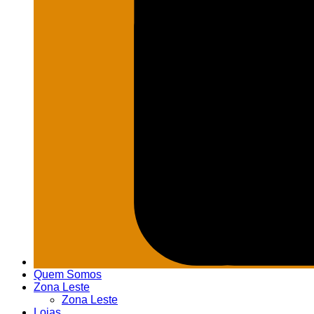
Quem Somos
Zona Leste
Zona Leste
Lojas