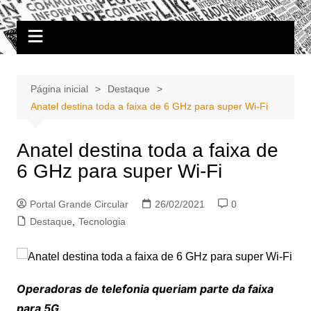
Ir
Portal Grande Circular
A zona Leste se encontra aqui!
para
o
conteúdo
Página inicial
Destaque
Anatel destina toda a faixa de 6 GHz para super Wi-Fi
Anatel destina toda a faixa de
6 GHz para super Wi-Fi
Portal Grande Circular
26/02/2021
0
Destaque
,
Tecnologia
Operadoras de telefonia queriam parte da faixa
para 5G