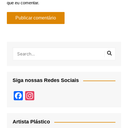
que eu comentar.
Siga nossas Redes Sociais
F
In
a
st
c
a
e
gr
Artista Plástico