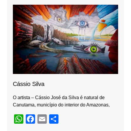
b
a
o
m
o
k
Cássio Silva
O artista – Cássio José da Silva é natural de
Canutama, município do interior do Amazonas,
W
F
E
S
h
a
m
h