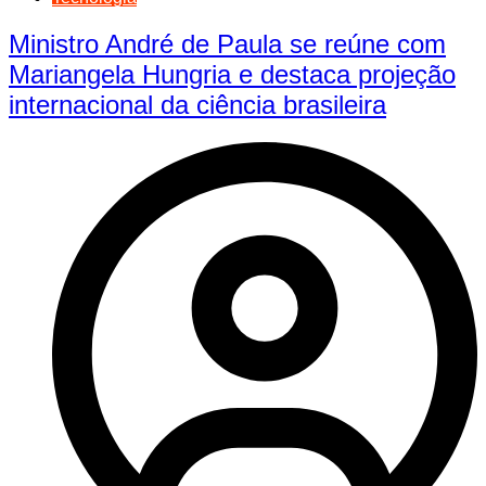
Ministro André de Paula se reúne com
Mariangela Hungria e destaca projeção
internacional da ciência brasileira