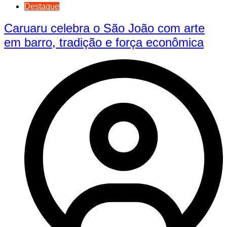
Destaque
Caruaru celebra o São João com arte
em barro, tradição e força econômica